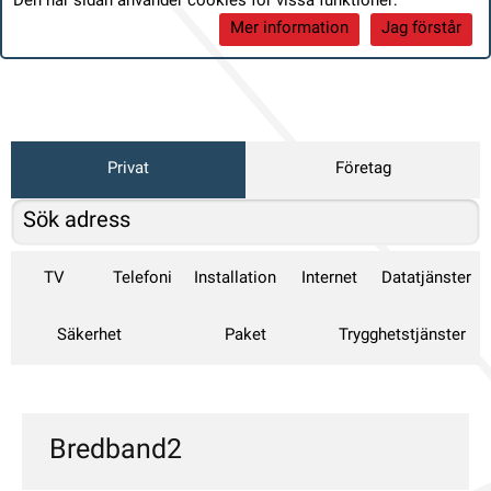
Den här sidan använder cookies för vissa funktioner:
Mer information
Jag förstår
Privat
Företag
TV
Telefoni
Installation
Internet
Datatjänster
Säkerhet
Paket
Trygghetstjänster
Bredband2